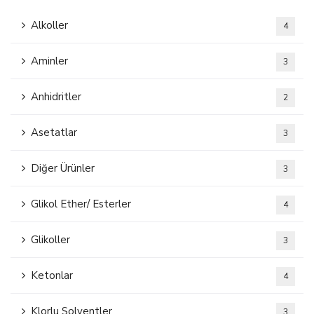
Alkoller
4
Aminler
3
Anhidritler
2
Asetatlar
3
Diğer Ürünler
3
Glikol Ether/ Esterler
4
Glikoller
3
Ketonlar
4
Klorlu Solventler
3