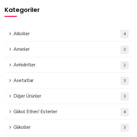
Kategoriler
Alkoller
4
Aminler
3
Anhidritler
2
Asetatlar
3
Diğer Ürünler
3
Glikol Ether/ Esterler
4
Glikoller
3