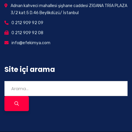
Adnan kahveci mahallesi şişhane caddesi ZİGANA TRİA PLAZA
3/2 kat:5 D.46 Beylikdüzü/ İstanbul
0 212 909 92 09
0 212 909 92 08
info@efekimya.com
Site içi arama