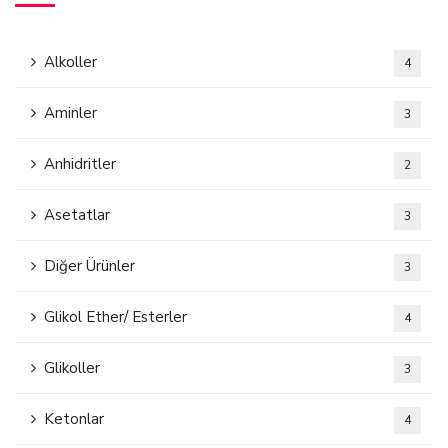
Alkoller
4
Aminler
3
Anhidritler
2
Asetatlar
3
Diğer Ürünler
3
Glikol Ether/ Esterler
4
Glikoller
3
Ketonlar
4