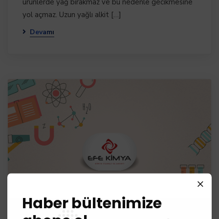
ürünlerde yağ bırakmaz ve bu nedenle gecikmesine
yol açmaz. Uzun yağlı alkit […]
Devamı
Haber bültenimize