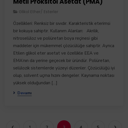
Metil Proksitol Asetat (PMA)
Glikol Ether/ Esterler
Özellikleri: Renksiz bir sıvıdır. Karakteristik eterimsi
bir kokuya sahiptir. Kullanım Alanları: Akrilik,
nitroselüloz ve poliüretan boya reçinesi gibi
maddeler için mükemmel çözücülüğe sahiptir. Ayrıca
Etilen glikol eter asetat ve özellikle EEA ve
EMA’nın da yerine geçecek bir üründür. Poliüretan,
selülozik sistemlerde yüzeyi düzenler. Çözücülüğü iyi
olup, solvent uçma hızını dengeler. Kaynama noktası
yüksek olduğundan […]
Devamı
1
2
3
4
5