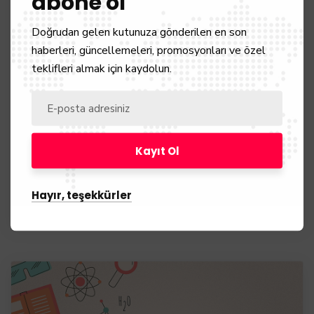
abone ol
Doğrudan gelen kutunuza gönderilen en son
Hava Kurutmalı Tiner
haberleri, güncellemeleri, promosyonları ve özel
Tinerler
teklifleri almak için kaydolun.
Özellikleri: Renksiz ve kokulu bir sıvıdır. Yağ çözücü
özelliği sahiptir. Sanayide organik çözücü olarak
kullanılmaktadır. Kullanım Alanları: Boyaların
inceltilmesinde, Nitroselülozun dilüe edilmesinde,
Metal temizliğinde, Kauçuk çözücüsü olarak kullanılır.
Devamı
Hayır, teşekkürler